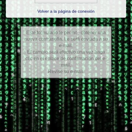
Volver a la página de conexión
Este formulario le permite obtener una
nueva contraseña. Le será enviada a su
e-mail.
El cambio será efectivo una vez haga
clic en el enlace de confirmación del e-
mail.
Revise su e-mail.